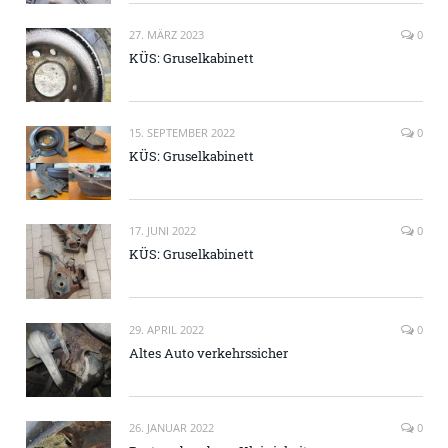
27. MÄRZ 2023
0
KÜS: Gruselkabinett
15. SEPTEMBER 2022
0
KÜS: Gruselkabinett
17. JUNI 2022
0
KÜS: Gruselkabinett
29. APRIL 2022
0
Altes Auto verkehrssicher
26. JANUAR 2022
0