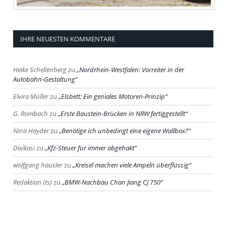
IHRE NEUESTEN KOMMENTARE
Heike Schellenberg
zu
Nordrhein-Westfalen: Vorreiter in der
Autobahn-Gestaltung
Elvira Müller
zu
Elsbett: Ein geniales Motoren-Prinzip
G. Rombach
zu
Erste Baustein-Brücken in NRW fertiggestellt
Nina Hayder
zu
Benötige ich unbedingt eine eigene Wallbox?
Dixikasi
zu
Kfz-Steuer für immer abgehakt
wolfgang häusler
zu
Kreisel machen viele Ampeln überflüssig
Redaktion (ts)
zu
BMW-Nachbau Chan Jiang CJ 750