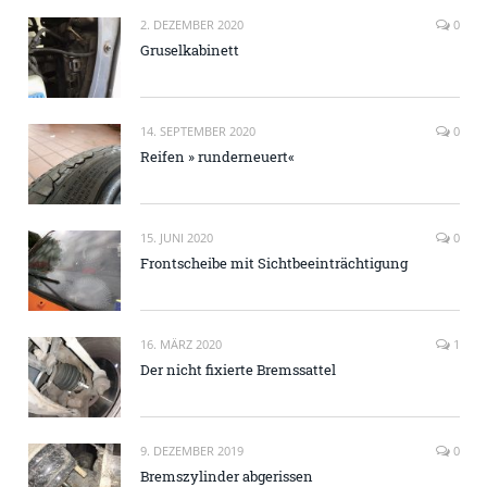
2. DEZEMBER 2020
0
Gruselkabinett
14. SEPTEMBER 2020
0
Reifen » runderneuert«
15. JUNI 2020
0
Frontscheibe mit Sichtbeeinträchtigung
16. MÄRZ 2020
1
Der nicht fixierte Bremssattel
9. DEZEMBER 2019
0
Bremszylinder abgerissen