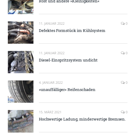
Rost und andere »Kleinigkeiten«
11. JANUAR 2022
0
Defektes Formstück im Kühlsystem
11. JANUAR 2022
0
Diesel-Einspritzsystem undicht
4. JANUAR 2022
0
»unauffälliger« Reifenschaden
15. MÄRZ 2021
0
Hochwertige Ladung, minderwertige Bremsen.