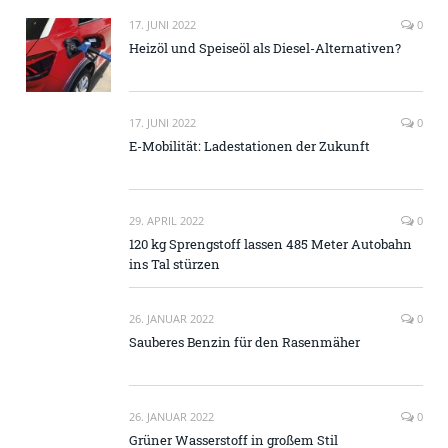
17. JUNI 2022
0
Heizöl und Speiseöl als Diesel-Alternativen?
17. JUNI 2022
0
E-Mobilität: Ladestationen der Zukunft
29. APRIL 2022
0
120 kg Sprengstoff lassen 485 Meter Autobahn
ins Tal stürzen
26. JANUAR 2022
0
Sauberes Benzin für den Rasenmäher
26. JANUAR 2022
0
Grüner Wasserstoff in großem Stil