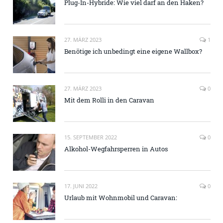
Plug-In-Hybride: Wie viel darf an den Haken?
27. MÄRZ 2023
1
Benötige ich unbedingt eine eigene Wallbox?
27. MÄRZ 2023
0
Mit dem Rolli in den Caravan
15. SEPTEMBER 2022
0
Alkohol-Wegfahrsperren in Autos
17. JUNI 2022
0
Urlaub mit Wohnmobil und Caravan: