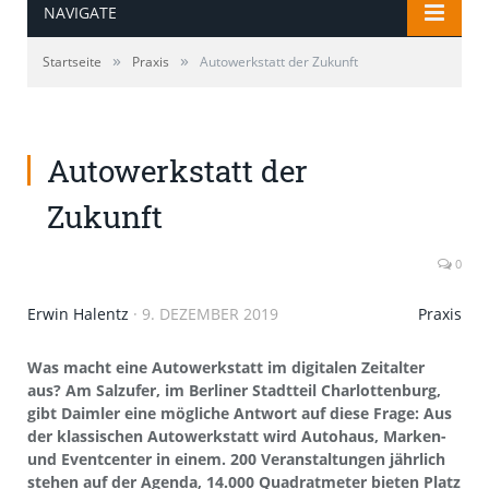
kWh/100 km; CO2-Emissionen kombiniert: 0 g/km)* ;
NAVIGATE
*Stromverbrauch und Reichweite wurden auf der
Grundlage der VO 692/2008/EG ermittelt.
»
»
Startseite
Praxis
Autowerkstatt der Zukunft
Stromverbrauch und Reichweite sind abhängig von
der Fahrzeugkonfiguration.
Autowerkstatt der
Zukunft
0
Erwin Halentz
·
9. DEZEMBER 2019
Praxis
Was macht eine Autowerkstatt im digitalen Zeitalter
aus? Am Salzufer, im Berliner Stadtteil Charlottenburg,
gibt Daimler eine mögliche Antwort auf diese Frage: Aus
der klassischen Autowerkstatt wird Autohaus, Marken-
und Eventcenter in einem. 200 Veranstaltungen jährlich
stehen auf der Agenda, 14.000 Quadratmeter bieten Platz