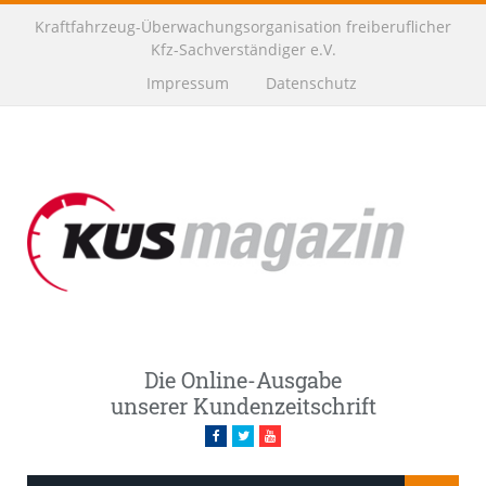
Kraftfahrzeug-Überwachungsorganisation freiberuflicher
Kfz-Sachverständiger e.V.
Impressum
Datenschutz
Die Online-Ausgabe
unserer Kundenzeitschrift
Facebook
Twitter
Youtube
Neues Service-Terminal der Mercedes-Welt Berlin:
EQC (Stromverbrauch kombiniert: 20,8 – 19,7