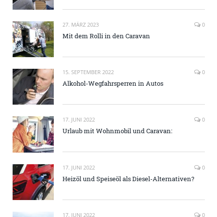
27. MÄRZ 2023
0
Mit dem Rolli in den Caravan
15. SEPTEMBER 2022
0
Alkohol-Wegfahrsperren in Autos
17. JUNI 2022
0
Urlaub mit Wohnmobil und Caravan:
17. JUNI 2022
0
Heizöl und Speiseöl als Diesel-Alternativen?
17. JUNI 2022
0