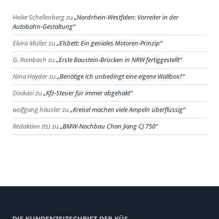
Heike Schellenberg
zu
Nordrhein-Westfalen: Vorreiter in der
Autobahn-Gestaltung
Elvira Müller
zu
Elsbett: Ein geniales Motoren-Prinzip
G. Rombach
zu
Erste Baustein-Brücken in NRW fertiggestellt
Nina Hayder
zu
Benötige ich unbedingt eine eigene Wallbox?
Dixikasi
zu
Kfz-Steuer für immer abgehakt
wolfgang häusler
zu
Kreisel machen viele Ampeln überflüssig
Redaktion (ts)
zu
BMW-Nachbau Chan Jiang CJ 750
DIE KUNDENZEITSCHRIFT DER KÜS