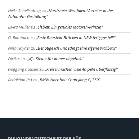
Heike Schellenberg
zu
Nordrhein-Westfalen: Vorreiter in der
Autobahn-Gestaltung
Elvira Müller
zu
Elsbett: Ein geniales Motoren-Prinzip
G. Rombach
zu
Erste Baustein-Brücken in NRW fertiggestellt
Nina Hayder
zu
Benötige ich unbedingt eine eigene Wallbox?
Dixikasi
zu
Kfz-Steuer für immer abgehakt
wolfgang häusler
zu
Kreisel machen viele Ampeln überflüssig
Redaktion (ts)
zu
BMW-Nachbau Chan Jiang CJ 750
DIE KUNDENZEITSCHRIFT DER KÜS