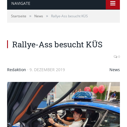
NAVIGATE
»
»
Startseite
News
Rallye-Ass besucht KÜS
Rallye-Ass besucht KÜS
0
Redaktion
·
9. DEZEMBER 2019
News