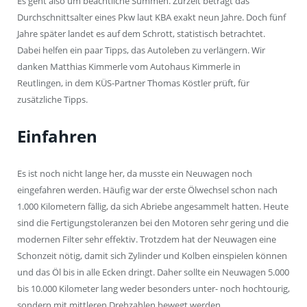
Es geht also um beachtliche Summen. Zurzeit beträgt das
Durchschnittsalter eines Pkw laut KBA exakt neun Jahre. Doch fünf
Jahre später landet es auf dem Schrott, statistisch betrachtet.
Dabei helfen ein paar Tipps, das Autoleben zu verlängern. Wir
danken Matthias Kimmerle vom Autohaus Kimmerle in
Reutlingen, in dem KÜS-Partner Thomas Köstler prüft, für
zusätzliche Tipps.
Einfahren
Es ist noch nicht lange her, da musste ein Neuwagen noch
eingefahren werden. Häufig war der erste Ölwechsel schon nach
1.000 Kilometern fällig, da sich Abriebe angesammelt hatten. Heute
sind die Fertigungstoleranzen bei den Motoren sehr gering und die
modernen Filter sehr effektiv. Trotzdem hat der Neuwagen eine
Schonzeit nötig, damit sich Zylinder und Kolben einspielen können
und das Öl bis in alle Ecken dringt. Daher sollte ein Neuwagen 5.000
bis 10.000 Kilometer lang weder besonders unter- noch hochtourig,
sondern mit mittleren Drehzahlen bewegt werden.