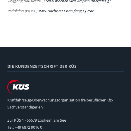
wolfgang häusler
zu
Kreisel machen viele Ampeln überflüssig
Redaktion (ts)
zu
BMW-Nachbau Chan Jiang CJ 750
DIE KUNDENZEITSCHRIFT DER KÜS
Kraftfahrzeug-Überwachungsorganisation freiberuflicher Kfz-
Sachverständiger e.V.
Zur KÜS 1 · 66679 Losheim am See
Tel.: +49 6872 9016 0