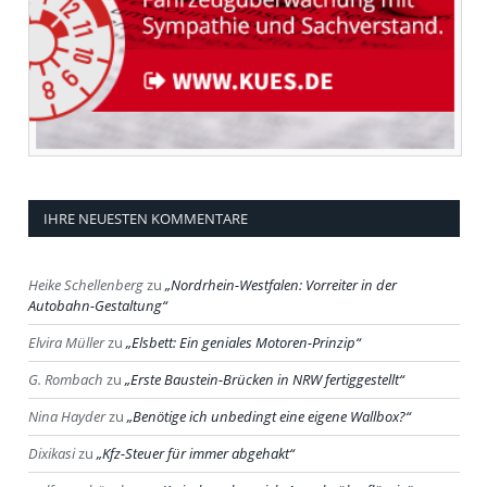
IHRE NEUESTEN KOMMENTARE
Heike Schellenberg
zu
Nordrhein-Westfalen: Vorreiter in der
Autobahn-Gestaltung
Elvira Müller
zu
Elsbett: Ein geniales Motoren-Prinzip
G. Rombach
zu
Erste Baustein-Brücken in NRW fertiggestellt
Nina Hayder
zu
Benötige ich unbedingt eine eigene Wallbox?
Dixikasi
zu
Kfz-Steuer für immer abgehakt