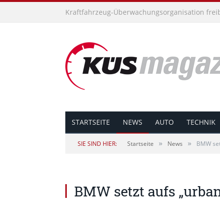
Kraftfahrzeug-Überwachungsorganisation freibe
STARTSEITE
NEWS
AUTO
TECHNIK
»
»
SIE SIND HIER:
Startseite
News
BMW set
BMW setzt aufs „urba