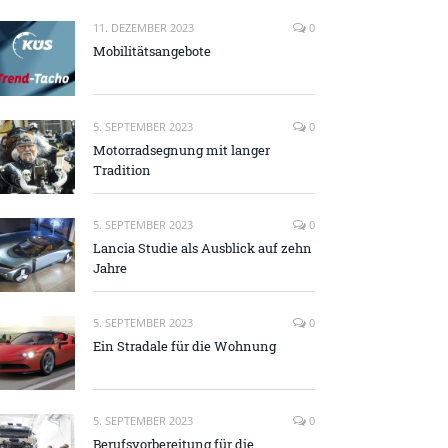
11. DEZEMBER 2023
0
Mobilitätsangebote
5. SEPTEMBER 2023
0
Motorradsegnung mit langer
Tradition
5. SEPTEMBER 2023
0
Lancia Studie als Ausblick auf zehn
Jahre
5. SEPTEMBER 2023
0
Ein Stradale für die Wohnung
5. SEPTEMBER 2023
0
Berufsvorbereitung für die