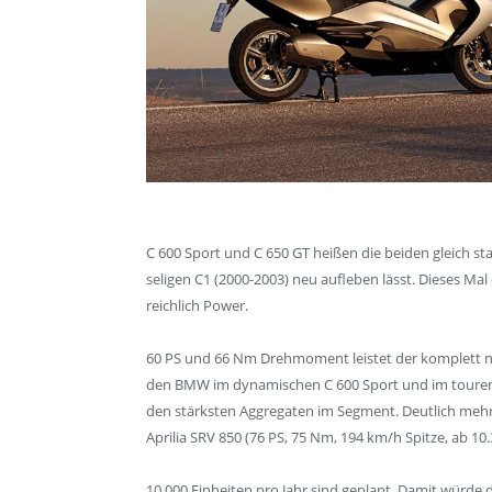
C 600 Sport und C 650 GT heißen die beiden gleich s
seligen C1 (2000-2003) neu aufleben lässt. Dieses Ma
reichlich Power.
60 PS und 66 Nm Drehmoment leistet der komplett n
den BMW im dynamischen C 600 Sport und im tourent
den stärksten Aggregaten im Segment. Deutlich mehr 
Aprilia SRV 850 (76 PS, 75 Nm, 194 km/h Spitze, ab 10.
10.000 Einheiten pro Jahr sind geplant. Damit würde