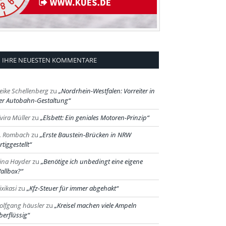
IHRE NEUESTEN KOMMENTARE
eike Schellenberg
zu
Nordrhein-Westfalen: Vorreiter in
er Autobahn-Gestaltung
lvira Müller
zu
Elsbett: Ein geniales Motoren-Prinzip
. Rombach
zu
Erste Baustein-Brücken in NRW
rtiggestellt
ina Hayder
zu
Benötige ich unbedingt eine eigene
allbox?
ixikasi
zu
Kfz-Steuer für immer abgehakt
olfgang häusler
zu
Kreisel machen viele Ampeln
berflüssig