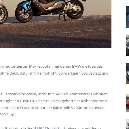
tark motorisierten Maxi-Scooter, mit denen BMW die Idee des
l ohne Dach, dafür mit Helmpflicht, vollwertigem Soziusplatz und
eu entwickelte Zweizylinder mit 647 Kubikzentimeter Hubraum,
auglichen C 650 GT einsetzt. Damit gehört der Reihenmotor zu
leistet laut Datenblatt nur der 840-Kubik-V2-Motor im neuen
390 Euro).
 das Rollerduo in den BMW-Modellcharts einen der vorderen