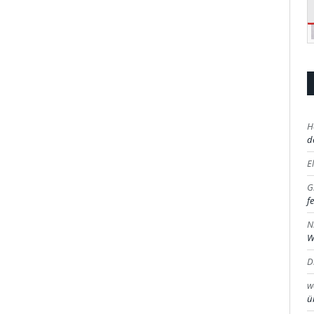
H
d
E
G
fe
N
W
D
w
ü