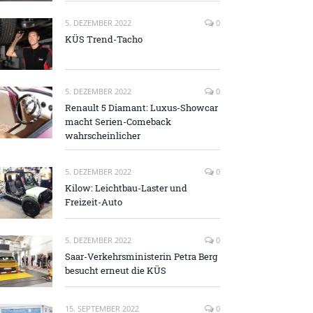
5. DEZEMBER 2022
0
KÜS Trend-Tacho
5. DEZEMBER 2022
0
Renault 5 Diamant: Luxus-Showcar
macht Serien-Comeback
wahrscheinlicher
5. DEZEMBER 2022
0
Kilow: Leichtbau-Laster und
Freizeit-Auto
5. DEZEMBER 2022
0
Saar-Verkehrsministerin Petra Berg
besucht erneut die KÜS
15. SEPTEMBER 2022
0