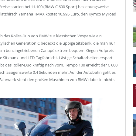
 Preise starten bei 11.100 (BMW C 600 Sport) beziehungsweise
ge Platzhirsch Yamaha TMAX kostet 10.995 Euro, den Kymco Myroad
sich das Roller-Duo von BMW zur klassischen Vespa wie ein
lischen Generation C bedeckt die üppige Sitzbank, die man nur
uf dem benzingetriebenen Canapé extrem bequem. Gegen Aufpreis
e Sitzbank und LED-Tagfahrlicht. Lästige Schaltarbeiten erspart
t das Roller-Duo kräftig nach vorn. Tempo 100 erreicht der C 600
nachlässigenswerte 0,4 Sekunden mehr. Auf der Autobahn geht es
 Fahrwerk steht den großen Maschinen von BMW dabei in nichts