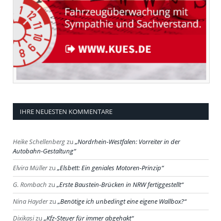
IHRE NEUESTEN KOMMENTARE
Heike Schellenberg
zu
Nordrhein-Westfalen: Vorreiter in der
Autobahn-Gestaltung
Elvira Müller
zu
Elsbett: Ein geniales Motoren-Prinzip
G. Rombach
zu
Erste Baustein-Brücken in NRW fertiggestellt
Nina Hayder
zu
Benötige ich unbedingt eine eigene Wallbox?
Dixikasi
zu
Kfz-Steuer für immer abgehakt