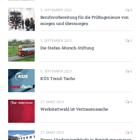
5. SEPTEMBER 2023
0
Berufsvorbereitung für die Prüfingenieure von
morgen und übermorgen
5. SEPTEMBER 2023
0
Die Stefan-Morsch-Stiftung
5. SEPTEMBER 2023
0
KÜS Trend-Tacho
27. MÄRZ 2023
0
Werkstattwahl ist Vertrauenssache
27. MÄRZ 2023
0
Neues Akademiegebäude in Betrieb genommen