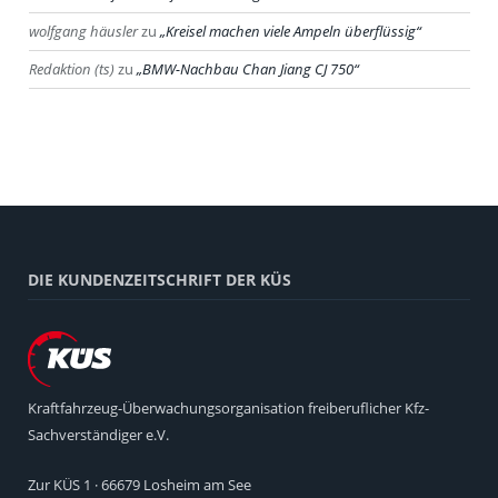
wolfgang häusler
zu
Kreisel machen viele Ampeln überflüssig
Redaktion (ts)
zu
BMW-Nachbau Chan Jiang CJ 750
DIE KUNDENZEITSCHRIFT DER KÜS
Kraftfahrzeug-Überwachungsorganisation freiberuflicher Kfz-
Sachverständiger e.V.
Zur KÜS 1 · 66679 Losheim am See