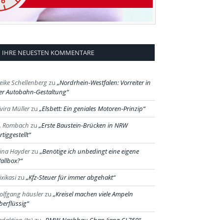
IHRE NEUESTEN KOMMENTARE
eike Schellenberg
zu
Nordrhein-Westfalen: Vorreiter in
er Autobahn-Gestaltung
lvira Müller
zu
Elsbett: Ein geniales Motoren-Prinzip
. Rombach
zu
Erste Baustein-Brücken in NRW
rtiggestellt
ina Hayder
zu
Benötige ich unbedingt eine eigene
allbox?
ixikasi
zu
Kfz-Steuer für immer abgehakt
olfgang häusler
zu
Kreisel machen viele Ampeln
berflüssig