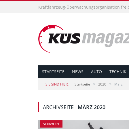
Kraftfahrzeug-Überwachungsorganisation freibe
STARTSEITE
NEWS
AUTO
TECHNIK
»
»
SIE SIND HIER:
Startseite
2020
März
ARCHIVSEITE
MÄRZ 2020
VORWORT