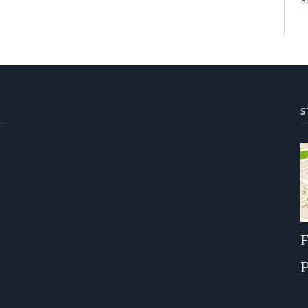
R
S
F
P