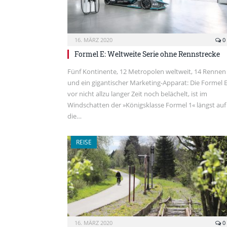
16. MÄRZ 2020
0
Formel E: Weltweite Serie ohne Rennstrecke
Fünf Kontinente, 12 Metropolen weltweit, 14 Rennen
und ein gigantischer Marketing-Apparat: Die Formel E
vor nicht allzu langer Zeit noch belächelt, ist im
Windschatten der »Königsklasse Formel 1« längst auf
die…
REISE
16. MÄRZ 2020
0