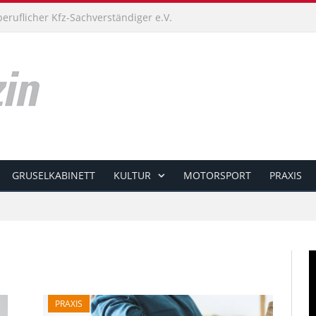
ruflicher Kfz-Sachverständiger e.V.
GRUSELKABINETT
KULTUR
MOTORSPORT
PRAXIS
PRAXIS