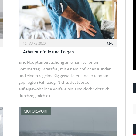
16. MÄRZ 2020
0
Arbeitsunfälle und Folgen
Eine Hauptuntersuchung an einem schönen
Sommertag. Stressfrei, mit einem höflichen Kunden
und einem regelmäßig gewarteten und erkennbar
gepflegten Fahrzeug. Nichts deutete auf
außergewöhnliche Vorfälle hin. Und doch: Plötzlich
durchzog mich ein…
MOTORSPORT