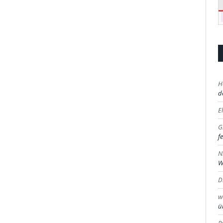
H
d
E
G
fe
N
W
D
w
ü