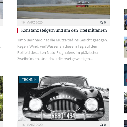
16. MÄRZ 2020
0
Konstanz steigern und um den Titel mitfahren
Timo Bernhard hat die Mütze tief ins Gesicht gezogen.
,
Regen, Wind, viel Wasser an diesem Tag auf dem
Rollfeld des alten Nato-Flughafens im pfälzischen
Zweibrücken. Und dazu die zwei gewaltigen…
TECHNIK
16. MÄRZ 2020
0