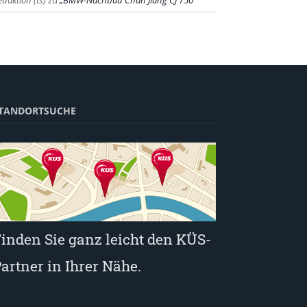
edaktion (ts)
zu
BMW-Nachbau Chan Jiang CJ 750
TANDORTSUCHE
inden Sie ganz leicht den KÜS-
artner in Ihrer Nähe.