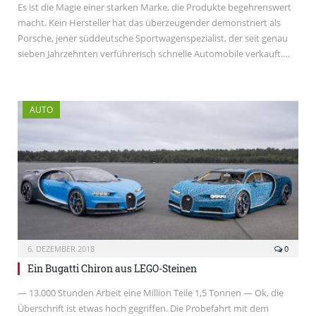
Es ist die Magie einer starken Marke, die Produkte begehrenswert
macht. Kein Hersteller hat das überzeugender demonstriert als
Porsche, jener süddeutsche Sportwagenspezialist, der seit genau
sieben Jahrzehnten verführerisch schnelle Automobile verkauft.…
AUTO
6. DEZEMBER 2018
0
Ein Bugatti Chiron aus LEGO-Steinen
— 13.000 Stunden Arbeit eine Million Teile 1,5 Tonnen — Ok, die
Überschrift ist etwas hoch gegriffen. Die Probefahrt mit dem