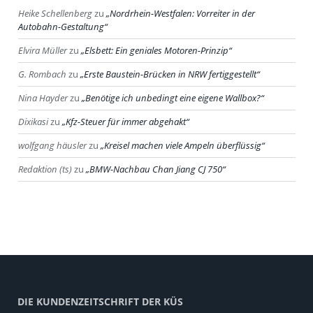
Heike Schellenberg
zu
Nordrhein-Westfalen: Vorreiter in der
Autobahn-Gestaltung
Elvira Müller
zu
Elsbett: Ein geniales Motoren-Prinzip
G. Rombach
zu
Erste Baustein-Brücken in NRW fertiggestellt
Nina Hayder
zu
Benötige ich unbedingt eine eigene Wallbox?
Dixikasi
zu
Kfz-Steuer für immer abgehakt
wolfgang häusler
zu
Kreisel machen viele Ampeln überflüssig
Redaktion (ts)
zu
BMW-Nachbau Chan Jiang CJ 750
DIE KUNDENZEITSCHRIFT DER KÜS