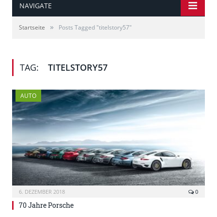
NAVIGATE
»
Startseite
Posts Tagged "titelstory57"
TAG:
TITELSTORY57
AUTO
6. DEZEMBER 2018
0
70 Jahre Porsche