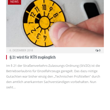
NEWS
6. DEZEMBER 2018
0
§ 21 wird für KÜS zugänglich
Im § 21 der Straßenverkehrs-Zulassungs-Ordnung (StVZO) ist die
Betriebserlaubnis für Einzelfahrzeuge geregelt. Das dazu nötige
Gutachten war bisher einzig den „Technischen Prüfstellen“ durch
den amtlich anerkannten Sachverständigen vorbehalten. Nun
sieht…