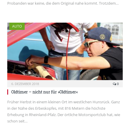
Probanden war keine, die dem Original nahe kommt. Trotzdem…
AUTO
6. DEZEMBER 2018
0
Oldtimer – nicht nur für »Oldtimer«
Früher Herbst in einem kleinen Ort im westlichen Hunsrück. Ganz
in der Nähe des Erbeskopfes, mit 816 Metern die höchste
Erhebung in Rheinland-Pfalz. Der örtliche Motorsportclub hat, wie
schon seit…