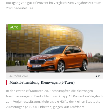
Rückgang von gut elf Prozent im Vergleich zum Vorjahreszeitraum
2021 bedeutet. Die…
AUTO
27. MÄRZ 2023
0
Marktbetrachtung: Kleinwagen (5-Türer)
In den ersten elf Monaten 2022 schrumpften die Kleinwagen-
Neuzulassungen in Deutschland um knapp 13 Prozent im Vergleich
zum Vorjahreszeitraum. Mehr als die Hälfte der kleinen Stadtauto-
Zulassungen (298.990 Einheiten) gingen laut Kraftfahrt-