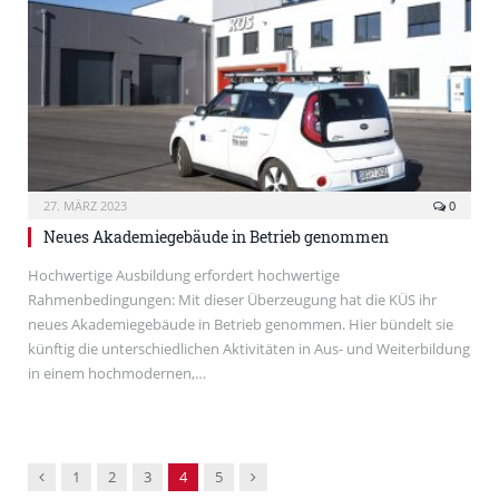
27. MÄRZ 2023
0
Neues Akademiegebäude in Betrieb genommen
Hochwertige Ausbildung erfordert hochwertige
Rahmenbedingungen: Mit dieser Überzeugung hat die KÜS ihr
neues Akademiegebäude in Betrieb genommen. Hier bündelt sie
künftig die unterschiedlichen Aktivitäten in Aus- und Weiterbildung
in einem hochmodernen,…
Previous
Next
1
2
3
4
5