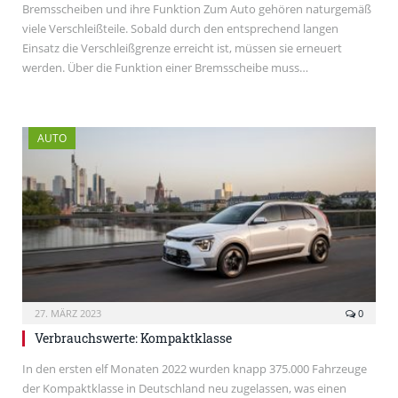
Bremsscheiben und ihre Funktion Zum Auto gehören naturgemäß
viele Verschleißteile. Sobald durch den entsprechend langen
Einsatz die Verschleißgrenze erreicht ist, müssen sie erneuert
werden. Über die Funktion einer Bremsscheibe muss…
AUTO
27. MÄRZ 2023
0
Verbrauchswerte: Kompaktklasse
In den ersten elf Monaten 2022 wurden knapp 375.000 Fahrzeuge
der Kompaktklasse in Deutschland neu zugelassen, was einen