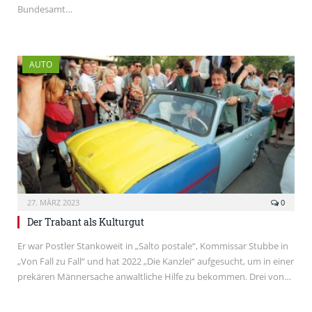
Bundesamt…
AUTO
27. MÄRZ 2023
0
Der Trabant als Kulturgut
Er war Postler Stankoweit in „Salto postale“, Kommissar Stubbe in
„Von Fall zu Fall“ und hat 2022 „Die Kanzlei“ aufgesucht, um in einer
prekären Männersache anwaltliche Hilfe zu bekommen. Drei von…