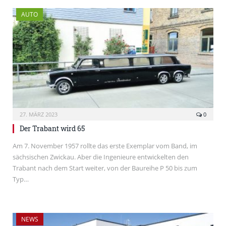
AUTO
27. MÄRZ 2023
0
Der Trabant wird 65
Am 7. November 1957 rollte das erste Exemplar vom Band, im
sächsischen Zwickau. Aber die Ingenieure entwickelten den
Trabant nach dem Start weiter, von der Baureihe P 50 bis zum
Typ…
NEWS