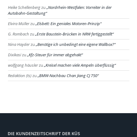
Heike Schellenberg
zu
Nordrhein-Westfalen: Vorreiter in der
Autobahn-Gestaltung
Elvira Müller
zu
Elsbett: Ein geniales Motoren-Prinzip
G. Rombach
zu
Erste Baustein-Brücken in NRW fertiggestellt
Nina Hayder
zu
Benötige ich unbedingt eine eigene Wallbox?
Dixikasi
zu
Kfz-Steuer für immer abgehakt
wolfgang häusler
zu
Kreisel machen viele Ampeln überflüssig
Redaktion (ts)
zu
BMW-Nachbau Chan Jiang CJ 750
DIE KUNDENZEITSCHRIFT DER KÜS