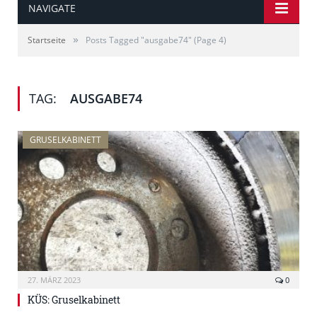
NAVIGATE
»
Startseite
Posts Tagged "ausgabe74"
(Page 4)
TAG:
AUSGABE74
GRUSELKABINETT
27. MÄRZ 2023
0
KÜS: Gruselkabinett