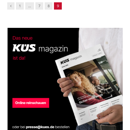
Previous
1
…
7
8
9