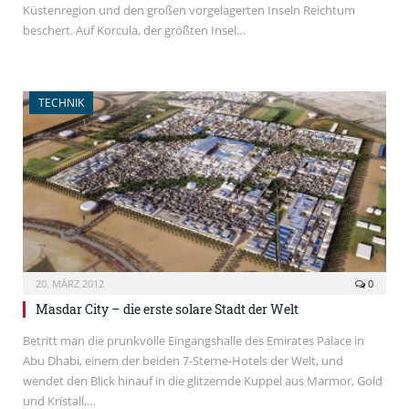
Küstenregion und den großen vorgelagerten Inseln Reichtum
beschert. Auf Korcula, der größten Insel…
TECHNIK
20. MÄRZ 2012
0
Masdar City – die erste solare Stadt der Welt
Betritt man die prunkvolle Eingangshalle des Emirates Palace in
Abu Dhabi, einem der beiden 7-Sterne-Hotels der Welt, und
wendet den Blick hinauf in die glitzernde Kuppel aus Marmor, Gold
und Kristall,…