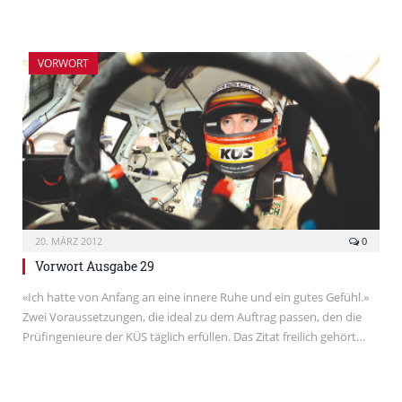
VORWORT
20. MÄRZ 2012
0
Vorwort Ausgabe 29
«Ich hatte von Anfang an eine innere Ruhe und ein gutes Gefühl.»
Zwei Voraussetzungen, die ideal zu dem Auftrag passen, den die
Prüfingenieure der KÜS täglich erfüllen. Das Zitat freilich gehört…