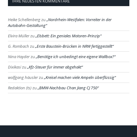
IHRE NEUESTEN KOMMENTARE
Heike Schellenberg
zu
Nordrhein-Westfalen: Vorreiter in der
Autobahn-Gestaltung
Elvira Müller
zu
Elsbett: Ein geniales Motoren-Prinzip
G. Rombach
zu
Erste Baustein-Brücken in NRW fertiggestellt
Nina Hayder
zu
Benötige ich unbedingt eine eigene Wallbox?
Dixikasi
zu
Kfz-Steuer für immer abgehakt
wolfgang häusler
zu
Kreisel machen viele Ampeln überflüssig
Redaktion (ts)
zu
BMW-Nachbau Chan Jiang CJ 750