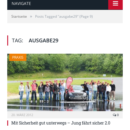
NAVIGATE
»
Startseite
Posts Tagged "ausgabe29"
(Page 9)
TAG:
AUSGABE29
PRAXIS
20. MÄRZ 2012
0
Mit Sicherheit gut unterwegs – Jung fährt sicher 2.0