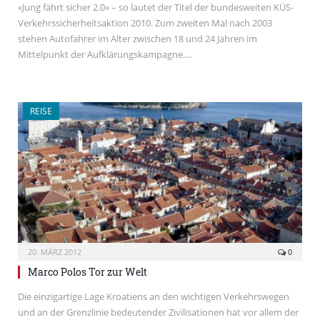
«Jung fährt sicher 2.0» – so lautet der Titel der bundesweiten KÜS-
Verkehrssicherheitsaktion 2010. Zum zweiten Mal nach 2003
stehen Autofahrer im Alter zwischen 18 und 24 Jahren im
Mittelpunkt der Aufklärungskampagne.…
REISE
20. MÄRZ 2012
0
Marco Polos Tor zur Welt
Die einzigartige Lage Kroatiens an den wichtigen Verkehrswegen
und an der Grenzlinie bedeutender Zivilisationen hat vor allem der